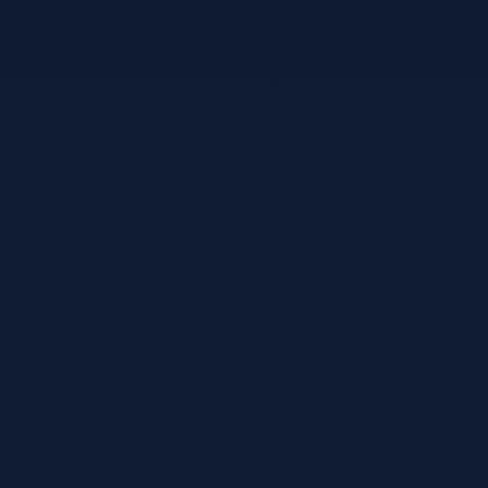
其一，巴西队战术革新后的极致压迫，主教练安切洛蒂在本场
比赛祭出了4-2-3-1阵型，卡塞米罗和吉马良斯双后腰的任务不
仅是防守，更是第一时间向前输送炮弹，福登被赋予了“自由人”
的角色，在左中右三路自由游弋，完全打乱了丹麦的防守部
署，丹麦人习惯于通过边后卫和中场协同限制对手核心球员，
但当福登既在边路突破，又在中路策应，甚至还出现在后点抢
点射门时,丹麦的防线彻底崩盘。
其二，丹麦队状态出了大问题，或许是压力过大，或许是战术
针对性不足，丹麦队全场失误频频，中场核心埃里克森被巴西
队重点盯防，全场仅完成26次传球，是他国家队生涯的最低
值，前场的赫伊伦德更是在对抗中完全被马尔基尼奥斯和米利
唐压制，几乎没有获得像样的射门机会,丹麦队赖以生存的中场
控制力被巴西队撕得粉碎。
其三，也是最重要的——福登的全面爆发，这个赛季在曼城屡
有闪光表现的英格兰人，在世界杯的舞台上完成了自我正名，