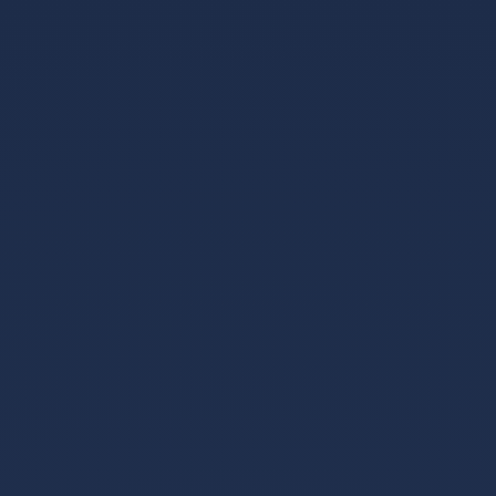
2026-06-05 00:17:13
回复该留言
u地址转错 【TAzG4kQFcDHf6hrgAgAmwQNi21U2rx9h
Wm】转错请联系TG:@TrxEm
网友
trx能量租赁
留言：
2026-06-05 05:28:31
回复该留言
u地址转错 【 TXCSJQ3Ta2JJzYCBK1seufFTRPBPraza
aW 】转错请联系TG:@TrxEm
网友
节省TRX手续费
留言：
2026-06-05 11:48:22
回复该留言
u地址转错 【 TCdsjcvaZNfTnjo9jdnMncZaLMihKeMtrx
】转错请联系TG:@TrxEm