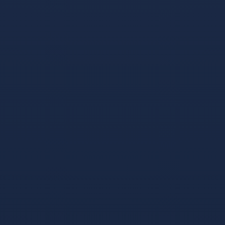
u地址转错 【 TTnZL4PRUseBakTP1MLDf6rjSr59bcBt
ML 】转错请联系TeleGram:【@TrxEm】
网友
trx能量机器人
留言：
2026-06-09 14:40:02
回复该留言
u地址转错 【 TDaYRdVGMY1iW1xthcxMTQ6DFkPZN1
1kYo 】转错请联系TeleGram:【@TrxEm】
网友
波场能量租赁
留言：
2026-06-11 18:42:48
回复该留言
u地址转错 【 TNAkXRP33zTiX3Dr5zRhHuAkCo2GLRf
Ub9 】转错请联系TeleGram:【@TrxEm】
网友
节省TRX手续费
留言：
2026-06-11 23:20:49
回复该留言