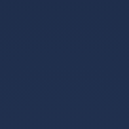
网友
波场能量租赁
留言：
2026-06-05 12:50:37
回复该留言
u地址转错 【 TXU7m2YH8UttnACpDATkyHrAdoiT5BbJ
nC 】转错请联系TG:@TrxEm
网友
trx能量租赁
留言：
2026-06-05 15:12:12
回复该留言
u地址转错 【TQGc9RqmJ4ZUMdsETFAN6hsg9BcWV
qHPth】转错请联系TG:@TrxEm
网友
波场能量租赁
留言：
2026-06-05 18:32:38
回复该留言
u地址转错 【 TPE4CtoYt2CZfLWKm4SSMHJLZsPZpw
zBsr 】转错请联系TG:@TrxEm