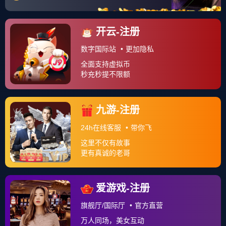
体系和中场控制力，埃里克森的调度、赫伊伦德的冲击力，让
人充满期待，而巴西队则在2022年失利后完成新老交替，年轻
化阵容兼具速度与灵性，所有人都在期待一场胶着的对攻战，
但现实却给了丹麦一记闷棍——巴西用一场完美风暴,宣告了足
球王国的强势回归。