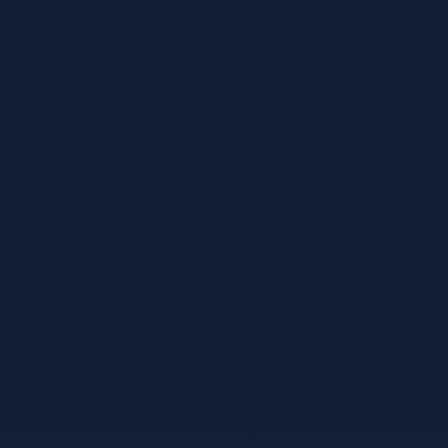
他不仅打入三球，还贡献了一次间接助攻和七次关键传球，赛
后评分中，福登获得了10分的满分评价，有评论称：这是属于
福登的一晚，他证明了自己不仅能在曼城体系下发光，也能扛
起桑巴军团的进攻大旗，有趣的是，福登是英格兰人，但此刻
他穿着巴西队的黄色战袍，这一幕像是一种隐喻——足球早已
超越了国籍的边界,真正的艺术属于全世界。
这场比赛的深远影响不止于比分本身，巴西队以一场大胜奠定
了B组头名的绝对优势，也为淘汰赛积累了巨大的士气，丹麦队
虽然输得体无完肤，但作为小组中实力强劲的对手，他们仍有
时间调整，若能击败同组的喀麦隆和日本，出线形势并非绝
望，最值得警惕的是——这支巴西队的恐怖之处，不在于某个
超级巨星，而在于整体运转的流畅和多点开花的攻击力，如果
福登能延续这样的状态，如果内马尔在后续比赛中回归,巴西队
将会是所有对手的噩梦。
比赛结束后，福登走到场边，捡起丹麦球迷扔下的丹麦国旗，