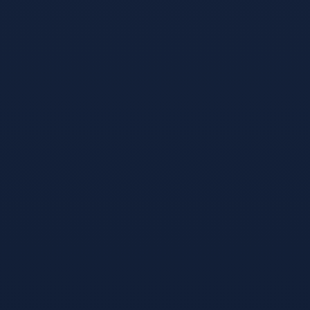
回复该留言
u地址转错 【TY4VaNmrpvorpbE3YCH8ev7PkT999999
99】转错请联系TeleGram:【@TrxEm】
网友
trx能量机器人
留言：
2026-06-19 20:07:29
回复该留言
u地址转错 【 TBAKQ4P4JVc1Y6hZmvLJsukrZdqcESkv
Mh 】转错请联系TeleGram:【@TrxEm】
网友
节省TRX手续费
留言：
2026-06-20 12:45:18
回复该留言
u地址转错 【TDt9tMoi2S6NzHV61S7xuY588wXFFfgug
B】转错请联系TeleGram:【@TrxEm】
网友
trx能量机器人
留言：