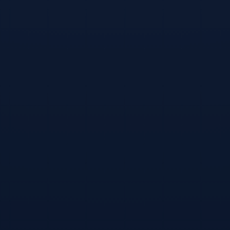
华体会hth-绝杀！绝境！布罗佐维奇刺穿太极虎，捷克用最
犀利的反击，给韩国上了一堂效率课
2026-08-04
华体会-当沙漠风暴撕碎潘帕斯雄鹰，卡塔尔用唯一定义足球
的奇迹之夜
2026-08-04
华体会登陆-逆转之王，当日本武士刀斩落高卢雄鸡，B费在
巴黎夜空写下唯一注脚
2026-07-31
华体会app-蓝衣军团摧枯拉朽，挪威战术革命碾碎伊拉克，
萨内化身维京海盗闪耀2026 D组
2026-07-29
华体会网址-构思
2026-07-27