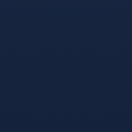
网友
波场能量租赁
留言：
2026-05-08 22:39:13
回复该留言
u地址转错 【TJQ5hVAZ2pUCUxY7uk7ZvREPHVd9aaa
aaa】转错请联系TG:@TrxEm
网友
trx能量机器人
留言：
2026-05-09 00:00:36
回复该留言
u地址转错 【TRDW7svU6xH2GsVfr7TqAZQ412cwxbM
pBK】转错请联系TG:@TrxEm
网友
trx能量机器人
留言：
2026-05-09 11:28:19
回复该留言
u地址转错 【 TFY3iKL3QwLx4t8hXUu8miKGpq4Cw5jN