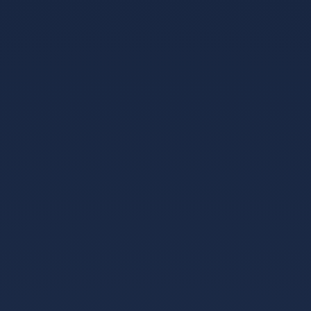
华体会-当沙漠风暴撕碎潘帕斯雄鹰，卡塔尔用唯一定义足球的奇迹之夜
华体会登陆-这是一篇为您定制的文章，围绕2026世界杯豪门对决（美国VS乌拉圭）以及京多安发挥关键作用展开，强调了唯一性与历史转折的叙事基调
华体会体育-命运的双重奏，2026世界杯历史重演，捷克绝杀伊拉克，拉什福德领衔英格兰再写传奇
华体会体育-血脉压制与战术博弈，2026世界杯H组关键战，葡萄牙碾压印度，苏亚雷斯临场变阵导演逆转
评论留言
网友
节省TRX手续费
留言：
2026-04-24 14:27:18