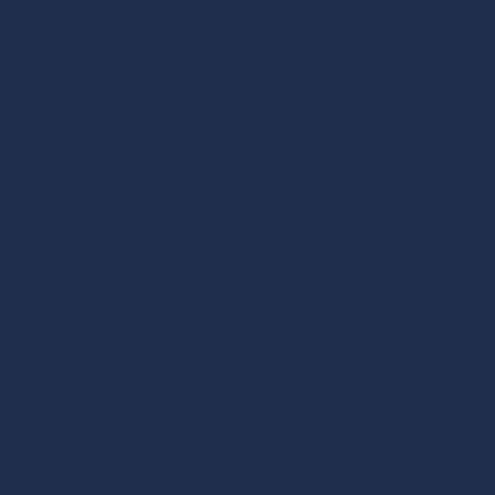
回复该留言
?u地址转错 【 TS6MU6MyQjmPw4uhiAzqs8bg2HG6X
haScW 】转错请联系TG:@TrxEm
网友
波场能量租赁
留言：
2026-04-26 23:19:24
回复该留言
u地址转错 【 TT5CnM1fBCDPcsBPxHNcD49mJynSee
kFZc 】转错请联系TG:@TrxEm
网友
节省TRX手续费
留言：
2026-04-27 19:14:24
回复该留言
u地址转错 【 TWESRCuve8rBNJFtp9Ci31mWStpRaaR
i9N 】转错请联系TG:@TrxEm
网友
trx能量机器人
留言：