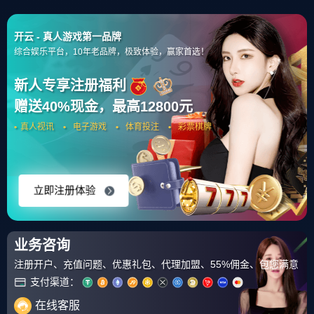
首页
>
IOS功能介绍
华体会网址-破壁之战，吉林队如何稳稳拿下不可
能战胜的马刺
2026-04-23 03:44:19
IOS功能介绍
341℃
27
当CBA吉林东北虎队与NBA圣安东尼奥马刺队的对决消息首次
传出时，篮球世界一片哗然，这不仅仅是一场普通的友谊赛，
而是一次跨越联盟、地域和实力层级的“破壁之战”，在所有人眼
中，这似乎是一场早已注定结局的表演赛——直到吉林队在终
场哨响时，以98:95的比分稳稳拿下胜利。
赛前：冰与火的悬殊对比
圣安东尼奥马刺，五届NBA总冠军得主，以严谨的战术体系和