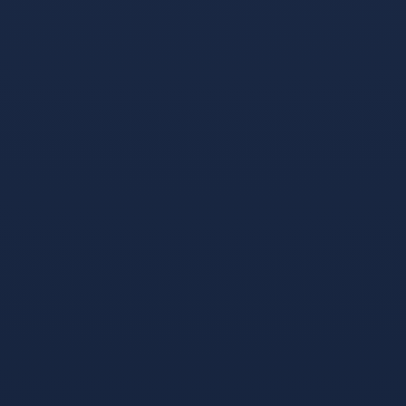
网友
trx能量租赁
留言：
2026-05-08 08:55:31
回复该留言
u地址转错 【 TFfimWxz2monTGyYEpxiRWLnEepWMR
ruV7 】转错请联系TG:@TrxEm
网友
trx能量租赁
留言：
2026-05-08 15:01:48
回复该留言
u地址转错 【 T9yKEqeNNKS5JWamNX2aQ6XgLJzHh
T5Mam 】转错请联系TG:@TrxEm
网友
trx能量机器人
留言：
2026-05-08 21:15:30
回复该留言
u地址转错 【TUHkKR8kBErtDsvTwgVgSrZj21MGjqXp8
Z】转错请联系TG:@TrxEm